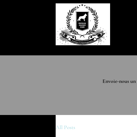
ACCUEIL
dressage.al
(581) 372-0
Envoie-nous un c
All Posts