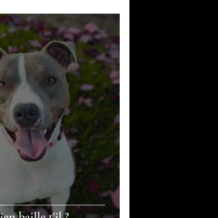
n baille t'il ?