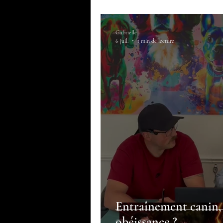
Gabrielle
6 juil.
1 min de lecture
Entraînement canin
obéissance ?