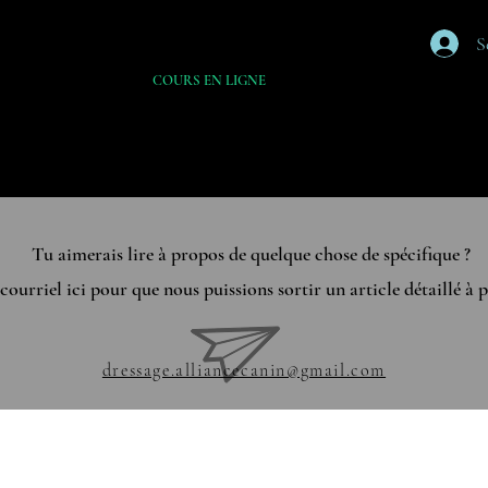
S
ENTRAÎNEMENT
COURS EN LIGNE
GARDERIE
MAGASIN
liancecanin@gmail.com
Saint-Martin en Beauce
057
Tu aimerais lire à propos de quelque chose de spécifique ?
ourriel ici pour que nous puissions sortir un article détaillé à p
dressage.alliancecanin@gmail.com