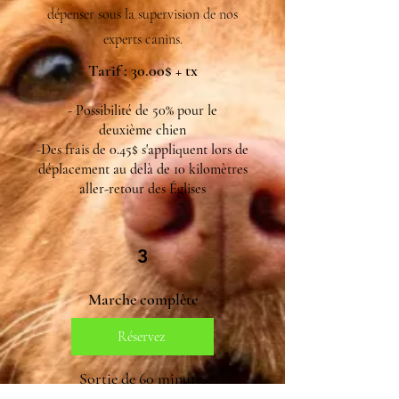
dépenser sous la supervision de nos
experts canins.
Tarif : 30.00$ + tx
- Possibilité de 50%
pour le
deuxième
chien
-Des frais de 0.45$ s'appliquent lors de
déplacement au delà de 10 kilomètres
aller-retour des Églises
3
Marche complète
Réservez
Sortie de 60 minutes