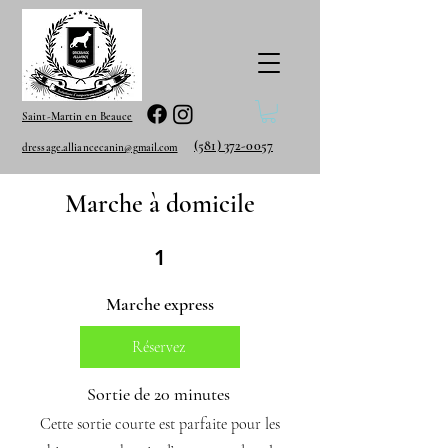
Saint-Martin en Beauce
(581) 372-0057
dressage.alliancecanin@gmail.com
Marche à domicile
1
Marche express
Réservez
Sortie de 20 minutes
Cette sortie courte est parfaite pour les