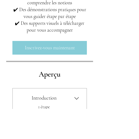
comprendre les notions
✔️ Des démonstrations pratiques pour
vous guider étape par étape
✔️ Des supports visuels à télécharger
Inscrivez-vous maintenant
Aperçu
Introduction
.
1 étape
La compréhension canine
.
1 étape